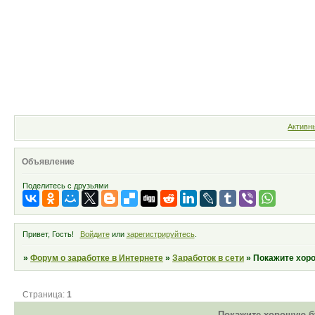
Форум
Участники
Правила
Активн
Объявление
Поделитесь с друзьями
Привет, Гость!
Войдите
или
зарегистрируйтесь
.
»
Форум о заработке в Интернете
»
Заработок в сети
»
Покажите хор
Страница:
1
Покажите хорошую б