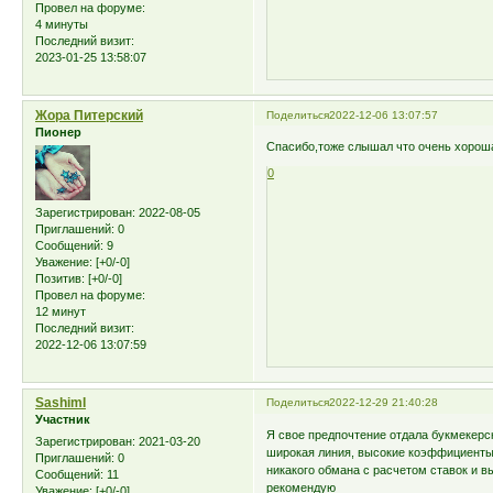
Провел на форуме:
4 минуты
Последний визит:
2023-01-25 13:58:07
Жора Питерский
Поделиться
2022-12-06 13:07:57
Пионер
Спасибо,тоже слышал что очень хорошая
0
Зарегистрирован
: 2022-08-05
Приглашений:
0
Сообщений:
9
Уважение:
[+0/-0]
Позитив:
[+0/-0]
Провел на форуме:
12 минут
Последний визит:
2022-12-06 13:07:59
SashimI
Поделиться
2022-12-29 21:40:28
Участник
Я свое предпочтение отдала букмекерс
Зарегистрирован
: 2021-03-20
широкая линия, высокие коэффициенты а
Приглашений:
0
никакого обмана с расчетом ставок и в
Сообщений:
11
рекомендую
Уважение:
[+0/-0]