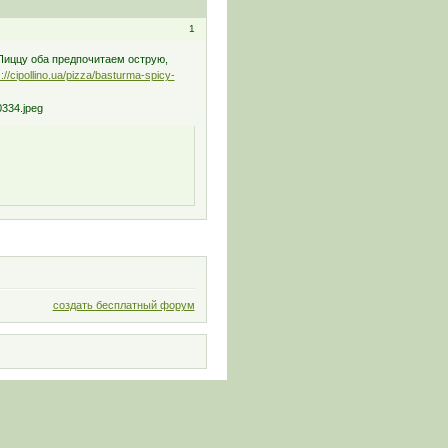
1
 Пиццу оба предпочитаем острую,
s://cipollino.ua/pizza/basturma-spicy-
создать бесплатный форум