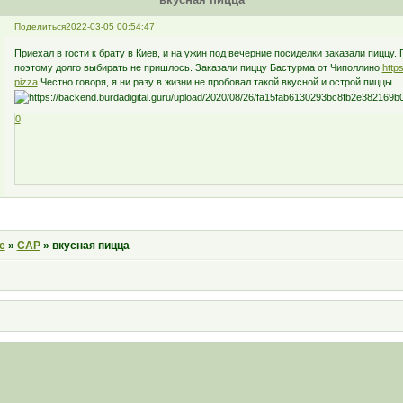
Поделиться
2022-03-05 00:54:47
Приехал в гости к брату в Киев, и на ужин под вечерние посиделки заказали пиццу.
поэтому долго выбирать не пришлось. Заказали пиццу Бастурма от Чиполлино
http
pizza
Честно говоря, я ни разу в жизни не пробовал такой вкусной и острой пиццы.
0
е
»
САР
»
вкусная пицца