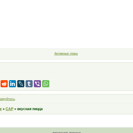
Форум
Участники
Правила
Поиск
Регистрация
Войт
Активные темы
рируйтесь
.
е
»
САР
»
вкусная пицца
вкусная пицца