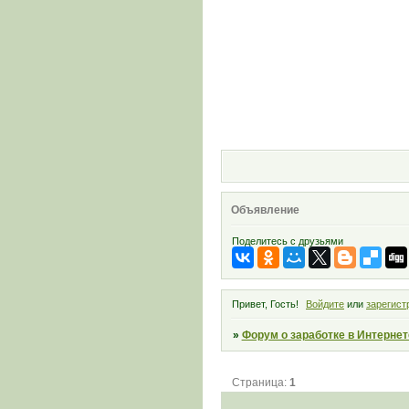
Объявление
Поделитесь с друзьями
Привет, Гость!
Войдите
или
зарегист
»
Форум о заработке в Интернет
Страница:
1