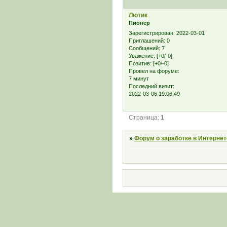
Лютик
Пионер
Зарегистрирован
: 2022-03-01
Приглашений:
0
Сообщений:
7
Уважение:
[+0/-0]
Позитив:
[+0/-0]
Провел на форуме:
7 минут
Последний визит:
2022-03-06 19:06:49
Страница:
1
»
Форум о заработке в Интернет