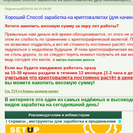
Поделиться
2020-01-19 15:29:09
Хороший Способ заработка на криптовалютах (для начи
Хотите накопить весомую сумму за пару лет работы?
Привычные нам деньги всё время обесцениваются, от этого не уй
этом их слабость по сравнению с криптографической валютой.
не возможно подделать,а вот её стоимость постоянно растёт, что
задуматься о недалёком будущем. И пока криптографическая в
не столь дорога, то не следует терять момент получить её как м
ведь сегодня это капли, а
завтра хорошие деньги
.
Если вы будете ежедневно работать сразу
на 15-30 кранах раздачи в течении 12 месяцев
[1-2 часа в де
,
учитывая что криптовалюта постоянно растёт в цене
вы можете накопить весомую сумму!
См. ТУТ>>| Краны раздачи валют
В интернете это один из самых надёжных и высоко
видов заработка на сегодняшний день!