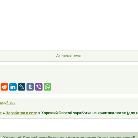
Форум
Участники
Правила
Поиск
Регистрация
Войт
Активные темы
рируйтесь
.
е
»
Заработок в сети
»
Хороший Способ заработка на криптовалютах (для 
Хороший Способ заработка на криптовалютах (для начинающих!)