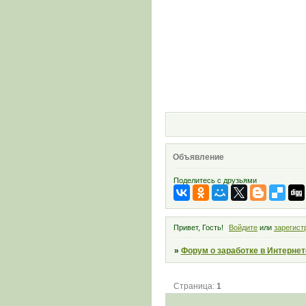
Объявление
Поделитесь с друзьями
Привет, Гость!
Войдите
или
зарегист
»
Форум о заработке в Интернет
Страница:
1