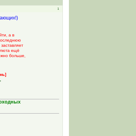
1
нающих!)
ти, а в
 Последнюю
 заставляет
алюта ещё
ожно больше,
нь]
,
доходных