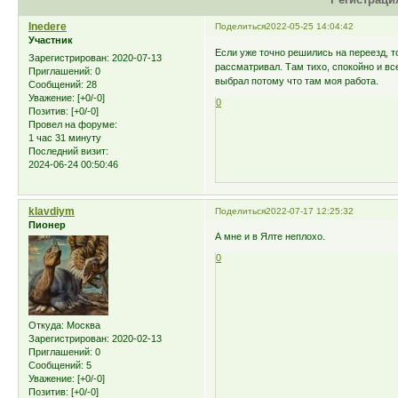
Inedere
Поделиться
2022-05-25 14:04:42
Участник
Если уже точно решились на переезд, 
Зарегистрирован
: 2020-07-13
рассматривал. Там тихо, спокойно и вс
Приглашений:
0
выбрал потому что там моя работа.
Сообщений:
28
Уважение:
[+0/-0]
0
Позитив:
[+0/-0]
Провел на форуме:
1 час 31 минуту
Последний визит:
2024-06-24 00:50:46
klavdiym
Поделиться
2022-07-17 12:25:32
Пионер
А мне и в Ялте неплохо.
0
Откуда:
Москва
Зарегистрирован
: 2020-02-13
Приглашений:
0
Сообщений:
5
Уважение:
[+0/-0]
Позитив:
[+0/-0]