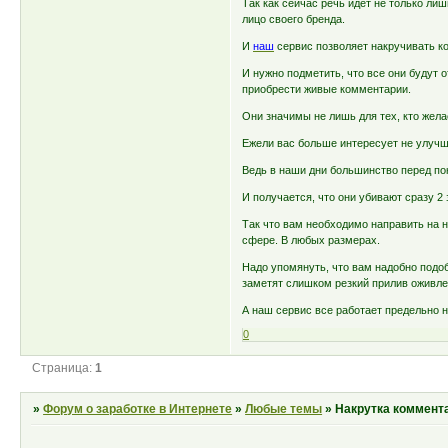
Так как сейчас речь идёт не только л
лицо своего бренда.
И
наш
сервис позволяет накручивать к
И нужно подметить, что все они будут 
приобрести живые комментарии.
Они значимы не лишь для тех, кто жела
Ежели вас больше интересует не улучше
Ведь в наши дни большинство перед пок
И получается, что они убивают сразу 2 
Так что вам необходимо направить на 
сфере. В любых размерах.
Надо упомянуть, что вам надобно подоб
заметят слишком резкий прилив оживле
А наш сервис все работает предельно н
0
Страница:
1
»
Форум о заработке в Интернете
»
Любые темы
»
Накрутка коммента