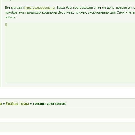
Вот магазин
https://catgadgets.ru
. Заказ был подтвержден в тот же день, недорогая,
приобретена продукция компании Beco Pets, по сути, эксклюзивная для Санкт-Пете
работу.
0
е
»
Любые темы
»
товары для кошек