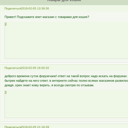
Поделиться
2019-02-05 13:39:30
Привет! Подскажите инет магазин с товарами для кошек?
0
Поделиться
2019-02-05 16:00:32
доброго времени суток форумчане! ответ на такой вопрос надо искать на форумах 
бытрее найдете на него ответ. в интернете сейчас полно всяких магазинов развелос
дождя..хрен знает кому верить..я всегда смотрю по отзывам.
0
Поделиться
2019-02-05 21:16:28