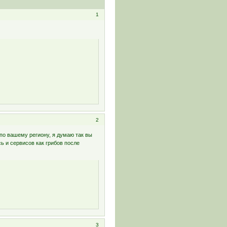
1
2
по вашему региону, я думаю так вы
ь и сервисов как грибов после
3