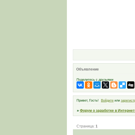
Объявление
Поделитесь с друзьями
Привет, Гость!
Войдите
или
зарегист
»
Форум о заработке в Интернет
Страница:
1