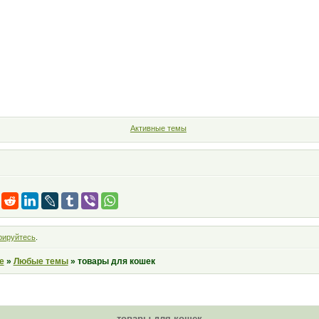
Форум
Участники
Правила
Поиск
Регистрация
Войт
Активные темы
рируйтесь
.
е
»
Любые темы
»
товары для кошек
товары для кошек