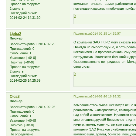
компании только от самих работников и
Провел на форуме:
2 минуты
поменьше издержек и побольше прибыл
Последний визит:
0
2014-02-24 14:31:10
Ljeba2
Поделиться
2014-02-25 14:25:57
Пионер
О компании ЗАО ГК РС могу сказать тол
Зарегистрирован
: 2014-02-25
Никогда не бывает скучно, и есть реа
Приглашений:
0
исключительно профессиональному окру
Сообщений:
1
сотрудникам. Коллектив большой и дру
Уважение:
[+0/-0]
безосновательно не придирается. Молод
Позитив:
[+0/-0]
свои силы.
Провел на форуме:
2 минуты
0
Последний визит:
2014-02-25 14:25:59
Olga8
Поделиться
2014-02-26 16:29:32
Пионер
Компания стабильная, несмотря не на ч
Зарегистрирован
: 2014-02-26
реализовать. Саморазвитие, самодисцип
Приглашений:
0
над собой и коллективом. Нравится ко
Сообщений:
1
много нашла друзей! Возможность идти 
Уважение:
[+0/-0]
ничего, может, конечно, легкую выволоч
Позитив:
[+0/-0]
компании ЗАО Русское снабжение всег
Провел на форуме:
Не определено
компенсаций, доплат, бонусов, поощре