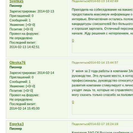
Svetka5
Поделиться
2014-02-13 14:42:49
Пионер
Приходила на собеседование на ваканс
Зарегистрирован
: 2014-02-13
предоставила максимум информации о в
Приглашений:
0
интервью. Впечатления остались полож
Сообщений:
1
кандидатуры соискателей без большого
Уважение:
[+0/-0]
и хорошая зарплата. Отличный персона
Позитив:
[+0/-0]
начале. Жду решения с нетерпением, на
Провел на форуме:
Не определено
0
Последний визит:
2014-02-13 14:42:51
Oleska76
Поделиться
2014-02-14 15:44:57
Пионер
У меня за 2 года работы в компании З
Зарегистрирован
: 2014-02-14
руководстве. Это лучшее место, в кото
Приглашений:
0
профессионалы, руководство относитс
Сообщений:
1
развития компании стимулирует к личн
Уважение:
[+0/-0]
уходят лишь те, которые не справляются
Позитив:
[+0/-0]
могу сказать только спасибо за полож
Провел на форуме:
Не определено
0
Последний визит:
2014-02-14 15:45:00
Egorka3
Поделиться
2014-02-17 16:24:19
Пионер
Компания ЗАО ГК Русское снабжение сил