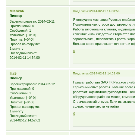
Mishka6
Поделиться
2014-02-11 14:33:58
Пионер
Я сотрудник компании Русское снабжен
Зарегистрирован
: 2014-02-11
Положительных сторон достаточно: отл
Приглашений:
0
Работа заточена на клиента, индивидуа
Сообщений:
1
клиентах и как следствие стараются по
Уважение:
[+0/-0]
зарабатывать, перспективы роста, хоро
Позитив:
[+0/-0]
Больше всего привлекает точность и о
Провел на форуме:
1 минуту
0
Последний визит:
2014-02-11 14:34:00
Ilja9
Поделиться
2014-02-12 14:52:00
Пионер
Пришёл работать ЗАО ГК Русское снабж
Зарегистрирован
: 2014-02-12
серьезный опыт работы. Больше всего 
Приглашений:
0
работают. Адекватное руководство. Це
Сообщений:
1
оборудованное рабочее место, компани
Уважение:
[+0/-0]
Оплачиваемый отпуск. Если вы активны
Позитив:
[+0/-0]
сфере, лучше места не найти
Провел на форуме:
1 минуту
0
Последний визит:
2014-02-12 14:52:02