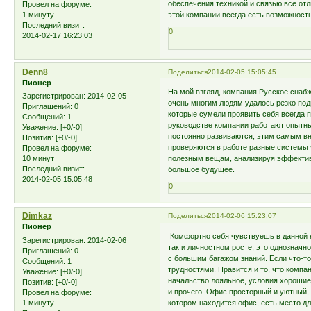
обеспечения техникой и связью все отл
Провел на форуме:
1 минуту
этой компании всегда есть возможност
Последний визит:
0
2014-02-17 16:23:03
Denn8
Поделиться
2014-02-05 15:05:45
Пионер
На мой взгляд, компания Русское сна
Зарегистрирован
: 2014-02-05
очень многим людям удалось резко подн
Приглашений:
0
которые сумели проявить себя всегда 
Сообщений:
1
руководстве компании работают опытны
Уважение:
[+0/-0]
постоянно развиваются, этим самым вн
Позитив:
[+0/-0]
проверяются в работе разные системы 
Провел на форуме:
10 минут
полезным вещам, анализируя эффективн
Последний визит:
большое будущее.
2014-02-05 15:05:48
0
Dimkaz
Поделиться
2014-02-06 15:23:07
Пионер
Комфортно себя чувствуешь в данной к
Зарегистрирован
: 2014-02-06
так и личностном росте, это однозначн
Приглашений:
0
с большим багажом знаний. Если что-то
Сообщений:
1
трудностями. Нравится и то, что комп
Уважение:
[+0/-0]
начальство лояльное, условия хорошие.
Позитив:
[+0/-0]
и прочего. Офис просторный и уютный, 
Провел на форуме:
1 минуту
котором находится офис, есть место д