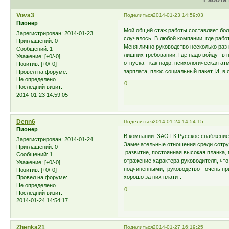
Vova3
Поделиться
2014-01-23 14:59:03
Пионер
Мой общий стаж работы составляет более
Зарегистрирован
: 2014-01-23
случалось. В любой компании, где рабо
Приглашений:
0
Меня лично руководство несколько раз
Сообщений:
1
лишних требовании. Где надо войдут в 
Уважение:
[+0/-0]
отпуска - как надо, психологическая 
Позитив:
[+0/-0]
зарплата, плюс социальный пакет. И, в
Провел на форуме:
Не определено
0
Последний визит:
2014-01-23 14:59:05
Denn6
Поделиться
2014-01-24 14:54:15
Пионер
В компании ЗАО ГК Русское снабжение 
Зарегистрирован
: 2014-01-24
Замечательные отношения среди сотруд
Приглашений:
0
развитие, постоянная высокая планка, 
Сообщений:
1
отражение характера руководителя, чт
Уважение:
[+0/-0]
подчиненными, руководство - очень пр
Позитив:
[+0/-0]
хорошо за них платит.
Провел на форуме:
Не определено
0
Последний визит:
2014-01-24 14:54:17
Zhenka21
Поделиться
2014-01-27 16:19:25