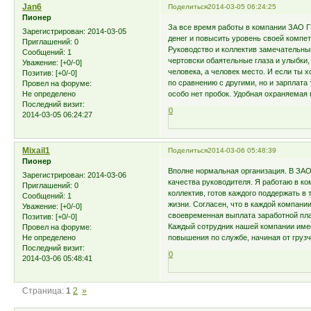
Jan6
Поделиться
2014-03-05 06:24:25
Пионер
За все время работы в компании ЗАО Г
Зарегистрирован
: 2014-03-05
денег и повысить уровень своей компет
Приглашений:
0
Руководство и коллектив замечательные
Сообщений:
1
чертовски обаятельные глаза и улыбки
Уважение:
[+0/-0]
человека, а человек место. И если ты х
Позитив:
[+0/-0]
по сравнению с другими, но и зарплата 
Провел на форуме:
Не определено
особо нет пробок. Удобная охраняемая 
Последний визит:
0
2014-03-05 06:24:27
Mixail1
Поделиться
2014-03-06 05:48:39
Пионер
Вполне нормальная организация. В ЗАО
Зарегистрирован
: 2014-03-06
качества руководителя. Я работаю в ко
Приглашений:
0
коллектив, готов каждого поддержать в
Сообщений:
1
жизни. Согласен, что в каждой компани
Уважение:
[+0/-0]
своевременная выплата заработной пла
Позитив:
[+0/-0]
Каждый сотрудник нашей компании име
Провел на форуме:
Не определено
повышения по службе, начиная от грузч
Последний визит:
0
2014-03-06 05:48:41
Страница:
1
2
»