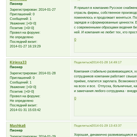
Пионер
Я пришел в компанию Русское снабжени
Зарегистрирован
: 2014-01-27
отрасль фирмы, собственное производст
Приглашений:
0
поменялось и продолжает меняться. Пот
Сообщений:
1
зарядов и сформированные ценности. Ес
Уважение:
[+0/-0]
с современными образцами ведения би
Позитив:
[+0/-0]
ней. И компания не любит тех, кто про
Провел на форуме:
Не определено
0
Последний визит:
2014-01-27 16:19:29
Kirjexa33
Поделиться
2014-01-28 14:49:17
Пионер
Компания стабильно развивающаяся, х
Зарегистрирован
: 2014-01-28
сотрудников компании работают свыше 
Приглашений:
0
приёме, платится зарплата. Возможност
Сообщений:
1
на всех и все. Отпуска, больничные, к
Уважение:
[+0/-0]
и замечания любого сотрудника - внедр
Позитив:
[+0/-0]
Провел на форуме:
0
Не определено
Последний визит:
2014-01-31 15:03:42
Mashka6
Поделиться
2014-01-29 13:43:37
Пионер
Хорошая, динамично развивающаяся ко
Зарегистрирован
: 2014-01-29