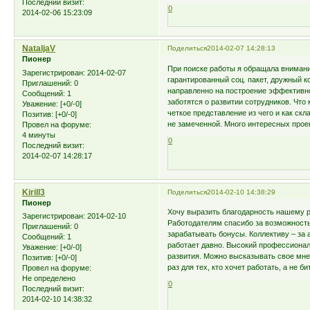
Последний визит:
0
2014-02-06 15:23:09
NataljaV
Поделиться
2014-02-07 14:28:13
Пионер
При поиске работы я обращала внимание
Зарегистрирован
: 2014-02-07
гарантированный соц. пакет, дружный 
Приглашений:
0
направленно на построение эффективно
Сообщений:
1
заботятся о развитии сотрудников. Что
Уважение:
[+0/-0]
четкое представление из чего и как ск
Позитив:
[+0/-0]
не замеченной. Много интересных прое
Провел на форуме:
4 минуты
0
Последний визит:
2014-02-07 14:28:17
Kirill3
Поделиться
2014-02-10 14:38:29
Пионер
Хочу выразить благодарность нашему р
Зарегистрирован
: 2014-02-10
Работодателям спасибо за возможность
Приглашений:
0
зарабатывать бонусы. Коллективу – за а
Сообщений:
1
работает давно. Высокий профессионал
Уважение:
[+0/-0]
развития. Можно высказывать свое мн
Позитив:
[+0/-0]
раз для тех, кто хочет работать, а не б
Провел на форуме:
Не определено
0
Последний визит:
2014-02-10 14:38:32