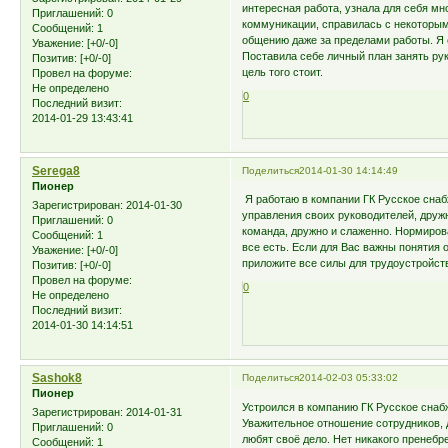
интересная работа, узнала для себя мн
Приглашений:
0
коммуникации, справилась с некоторым
Сообщений:
1
общению даже за пределами работы. Я 
Уважение:
[+0/-0]
Поставила себе личный план занять ру
Позитив:
[+0/-0]
цель того стоит.
Провел на форуме:
Не определено
0
Последний визит:
2014-01-29 13:43:41
Serega8
Поделиться
2014-01-30 14:14:49
Пионер
Я работаю в компании ГК Русское снаб
Зарегистрирован
: 2014-01-30
управления своих руководителей, дружн
Приглашений:
0
команда, дружно и слаженно. Нормиров
Сообщений:
1
все есть. Если для Вас важны понятия о
Уважение:
[+0/-0]
приложите все силы для трудоустройст
Позитив:
[+0/-0]
Провел на форуме:
0
Не определено
Последний визит:
2014-01-30 14:14:51
Sashok8
Поделиться
2014-02-03 05:33:02
Пионер
Устроился в компанию ГК Русское снабж
Зарегистрирован
: 2014-01-31
Уважительное отношение сотрудников,
Приглашений:
0
любят своё дело. Нет никакого пренеб
Сообщений:
1