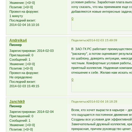
условия работы. Заработная плата вып
Уважение:
[+0/-0]
хочу сказать, что мы принимаем еще со
Позитив:
[+0/-0]
добавляются новые интересные задачи,
Провел на форуме:
1 минуту
0
Последний визит:
2014-02-04 16:10:16
Andreika4
Поделиться
2014-02-03 15:49:09
Пионер
В ЗАО ГК РС работают преимущественно
Зарегистрирован
: 2014-02-03
"раскачку", а потом оценивают результ
Приглашений:
0
по шаблону, доверять интуиции, никогда
Сообщений:
1
честным. Комфортные условия работы, 
Уважение:
[+0/-0]
приятный коллектив. Надежная компани
Позитив:
[+0/-0]
отношение к себе. Желаю нам искать н
Провел на форуме:
Не определено
0
Последний визит:
2014-02-03 15:49:15
Janchik9
Поделиться
2014-02-04 16:18:28
Пионер
Всем, кто хочет вырасти в карьере – д
Зарегистрирован
: 2014-02-04
что ощущается постоянное движение впе
Приглашений:
0
Созданы все условия для эффективной 
Сообщений:
1
Замечательный дружный коллектив, кр
Уважение:
[+0/-0]
прекрасная, причем руководство ценит
Позитив:
[+0/-0]