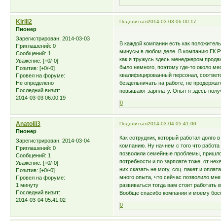
Kirill2
Поделиться
2014-03-03 06:00:17
Пионер
Зарегистрирован
: 2014-03-03
В каждой компании есть как положитель
Приглашений:
0
минусы в любом деле. В компанию ГК Ру
Сообщений:
1
как я тружусь здесь менеджером продаж
Уважение:
[+0/-0]
было немного, поэтому где-то около ме
Позитив:
[+0/-0]
квалифицированный персонал, соответс
Провел на форуме:
Не определено
бездельничать на работе, не продержатс
Последний визит:
повышают зарплату. Опыт я здесь полу
2014-03-03 06:00:19
0
Anatolii3
Поделиться
2014-03-04 05:41:00
Пионер
Как сотрудник, который работал долго 
Зарегистрирован
: 2014-03-04
компанию. Ну начнем с того что работа 
Приглашений:
0
позволили семейные проблемы, пришлос
Сообщений:
1
потребности и по зарплате тоже, от нех
Уважение:
[+0/-0]
них сказать не могу, соц. пакет и опла
Позитив:
[+0/-0]
много опыта, что сейчас позволило мне
Провел на форуме:
1 минуту
развиваться тогда вам стоит работать в
Последний визит:
Вообще спасибо компании и моему бос
2014-03-04 05:41:02
0