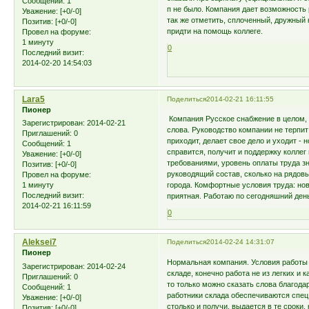
Сообщений:
1
п не было. Компания дает возможность 
Уважение:
[+0/-0]
так же отметить, сплоченный, дружный 
Позитив:
[+0/-0]
придти на помощь коллеге.
Провел на форуме:
1 минуту
0
Последний визит:
2014-02-20 14:54:03
Lara5
Поделиться
2014-02-21 16:11:55
Пионер
Компания Русское снабжение в целом, п
Зарегистрирован
: 2014-02-21
слова. Руководство компании не терпит 
Приглашений:
0
приходит, делает свое дело и уходит - 
Сообщений:
1
справится, получит и поддержку коллег
Уважение:
[+0/-0]
требованиями, уровень оплаты труда з
Позитив:
[+0/-0]
руководящий состав, сколько на рядовы
Провел на форуме:
1 минуту
города. Комфортные условия труда: но
Последний визит:
приятная. Работаю по сегодняшний ден
2014-02-21 16:11:59
0
Aleksei7
Поделиться
2014-02-24 14:31:07
Пионер
Нормальная компания. Условия работы 
Зарегистрирован
: 2014-02-24
складе, конечно работа не из легких и 
Приглашений:
0
то только можно сказать слова благода
Сообщений:
1
работники склада обеспечиваются спец. 
Уважение:
[+0/-0]
столько и получи, выдается в те сроки,
Позитив:
[+0/-0]