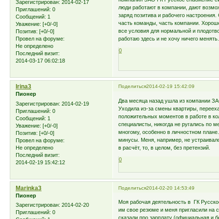
Зарегистрирован
: 2014-02-17
люди работают в компании, дают возмо
Приглашений:
0
заряд позитива и рабочего настроения. 
Сообщений:
1
часть команды, часть компании. Хороше
Уважение:
[+0/-0]
все условия для нормальной и плодотво
Позитив:
[+0/-0]
работаю здесь и не хочу ничего менять
Провел на форуме:
Не определено
0
Последний визит:
2014-03-17 06:02:18
Irina3
Поделиться
2014-02-19 15:42:09
Пионер
Два месяца назад ушла из компании ЗАО
Зарегистрирован
: 2014-02-19
Уходила из-за смены квартиры, перееха
Приглашений:
0
положительных моментов в работе в кол
Сообщений:
1
специалисты, никогда не ругались по ме
Уважение:
[+0/-0]
многому, особенно в личностном плане. 
Позитив:
[+0/-0]
минусы. Меня, например, не устраивало
Провел на форуме:
Не определено
в расчёт, то, в целом, без претензий.
Последний визит:
0
2014-02-19 15:42:12
Marinka3
Поделиться
2014-02-20 14:53:49
Пионер
Моя рабочая деятельность в ГК Русское
Зарегистрирован
: 2014-02-20
им свое резюме и меня пригласили на 
Приглашений:
0
сказали про зарплату (официальная и бо