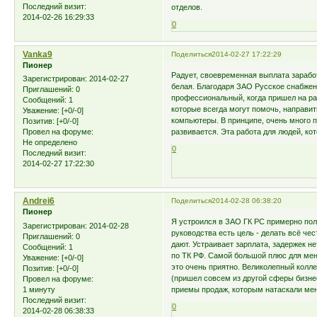
Последний визит:
отделов.
2014-02-26 16:29:33
0
Vanka9
Поделиться
2014-02-27 17:22:29
Пионер
Радует, своевременная выплата зарабо
Зарегистрирован
: 2014-02-27
белая. Благодаря ЗАО Русское снабжен
Приглашений:
0
профессиональный, когда пришел на раб
Сообщений:
1
которые всегда могут помочь, направи
Уважение:
[+0/-0]
компьютеры. В принципе, очень много п
Позитив:
[+0/-0]
развивается. Эта работа для людей, ко
Провел на форуме:
Не определено
0
Последний визит:
2014-02-27 17:22:30
Andrei6
Поделиться
2014-02-28 06:38:20
Пионер
Я устроился в ЗАО ГК РС примерно полг
Зарегистрирован
: 2014-02-28
руководства есть цель - делать всё чес
Приглашений:
0
дают. Устраивает зарплата, задержек н
Сообщений:
1
по ТК РФ. Самой большой плюс для меня
Уважение:
[+0/-0]
это очень приятно. Великолепный колле
Позитив:
[+0/-0]
(пришел совсем из другой сферы бизнес
Провел на форуме:
1 минуту
приемы продаж, которым натаскали мен
Последний визит:
0
2014-02-28 06:38:33